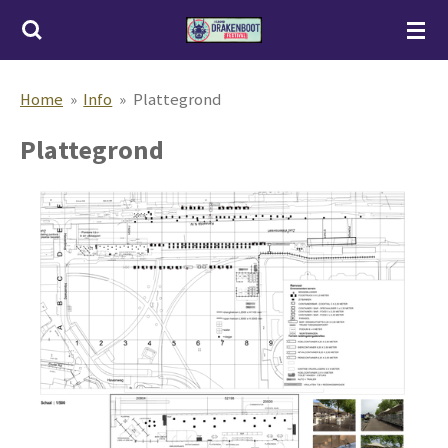
Ga
direct
naar
Home
»
Info
»
Plattegrond
de
Plattegrond
hoofdinhoud