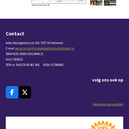
Contact
Addy Kleijngeldstraat 104, 5707 HX Helmond
E-mail
secretariaat@drakenbootfestivalhelmond.nl
IBAN NL81 RABO 0142 6848 21
KvK 17205622
BTW nr. NL8179.08.481.B01 RSIN: 817908481
volg ons ook op
F
X
a
algemene voorwaarden
c
e
b
o