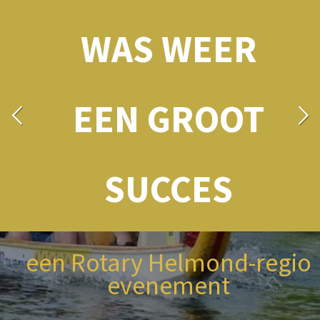
WAS WEER
EEN GROOT
SUCCES
een Rotary Helmond-regio
evenement