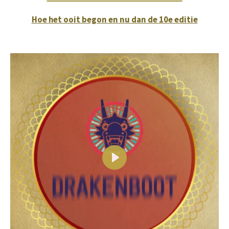
Hoe het ooit begon en nu dan de 10e editie
P
l
a
y